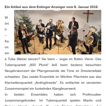
Ein Artikel aus dem Erdinger Anzeiger vom 8. Januar 2016:
W
ört
h
–
Ka
nn
ein
e Tuba Walzer tanzen? Sie kann – sogar im flotten Vierer. Das
Tubenquartett „800 Pfund“ ließ beim bestens besuchten
Neujahrskonzert der Pfarrgemeinde die Töne im Dreivierteltakt
schweben. Das zweite Ensemble im Wörther Pfarrheim war das
Klarinettenquartett „Airding4reeds“. Es entfachte im versierten
Zusammenspiel ein funkelndes Klangfeuerwerk.
In beiden Ensembles haben sich Profimusiker
zusammengefunden. Im Tubenquartett spielen Martin und