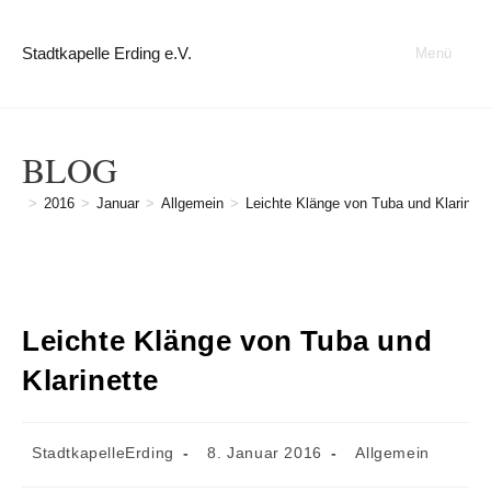
Zum
Inhalt
Stadtkapelle Erding e.V.
Menü
springen
BLOG
>
2016
>
Januar
>
Allgemein
>
Leichte Klänge von Tuba und Klarinett
Leichte Klänge von Tuba und
Klarinette
Beitrags-
Beitrag
Beitrags-
StadtkapelleErding
8. Januar 2016
Allgemein
Autor:
veröffentlicht:
Kategorie: