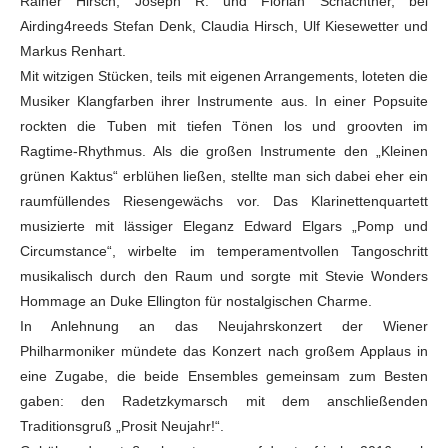
Rainer Hirsch, Joseph R. und Florian Schachtner, bei
Airding4reeds Stefan Denk, Claudia Hirsch, Ulf Kiesewetter und
Markus Renhart.
Mit witzigen Stücken, teils mit eigenen Arrangements, loteten die
Musiker Klangfarben ihrer Instrumente aus. In einer Popsuite
rockten die Tuben mit tiefen Tönen los und groovten im
Ragtime-Rhythmus. Als die großen Instrumente den „Kleinen
grünen Kaktus“ erblühen ließen, stellte man sich dabei eher ein
raumfüllendes Riesengewächs vor. Das Klarinettenquartett
musizierte mit lässiger Eleganz Edward Elgars „Pomp und
Circumstance“, wirbelte im temperamentvollen Tangoschritt
musikalisch durch den Raum und sorgte mit Stevie Wonders
Hommage an Duke Ellington für nostalgischen Charme.
In Anlehnung an das Neujahrskonzert der Wiener
Philharmoniker mündete das Konzert nach großem Applaus in
eine Zugabe, die beide Ensembles gemeinsam zum Besten
gaben: den Radetzkymarsch mit dem anschließenden
Traditionsgruß „Prosit Neujahr!“.