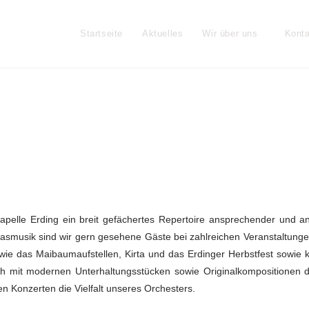
Startseite
Aktuelles
Wir über uns
Konta
kapelle Erding ein breit gefächertes Repertoire ansprechender und 
asmusik sind wir gern gesehene Gäste bei zahlreichen Veranstaltunge
e wie das Maibaumaufstellen, Kirta und das Erdinger Herbstfest sowie k
auch mit modernen Unterhaltungsstücken sowie Originalkompositionen d
n Konzerten die Vielfalt unseres Orchesters.