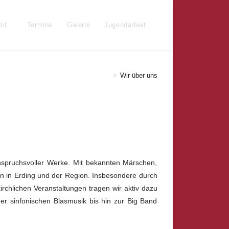
kt
Termine
Galerie
Jugendarbeit
Website-
Suche
>
Wir über uns
umschalten
anspruchsvoller Werke. Mit bekannten Märschen,
n in Erding und der Region. Insbesondere durch
irchlichen Veranstaltungen tragen wir aktiv dazu
er sinfonischen Blasmusik bis hin zur Big Band