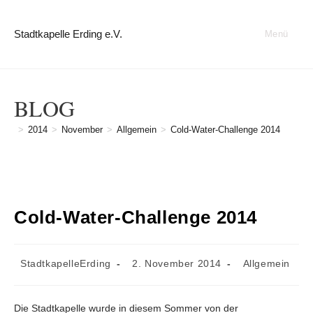
Zum
Inhalt
Stadtkapelle Erding e.V.
Menü
springen
BLOG
>
2014
>
November
>
Allgemein
>
Cold-Water-Challenge 2014
Cold-Water-Challenge 2014
Beitrags-
Beitrag
Beitrags-
StadtkapelleErding
2. November 2014
Allgemein
Autor:
veröffentlicht:
Kategorie:
Die Stadtkapelle wurde in diesem Sommer von der