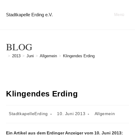
Zum
Inhalt
Stadtkapelle Erding e.V.
Menü
springen
BLOG
>
2013
>
Juni
>
Allgemein
>
Klingendes Erding
Klingendes Erding
Beitrags-
Beitrag
Beitrags-
StadtkapelleErding
10. Juni 2013
Allgemein
Autor:
veröffentlicht:
Kategorie:
Ein Artikel aus dem Erdinger Anzeiger vom 10. Juni 2013: