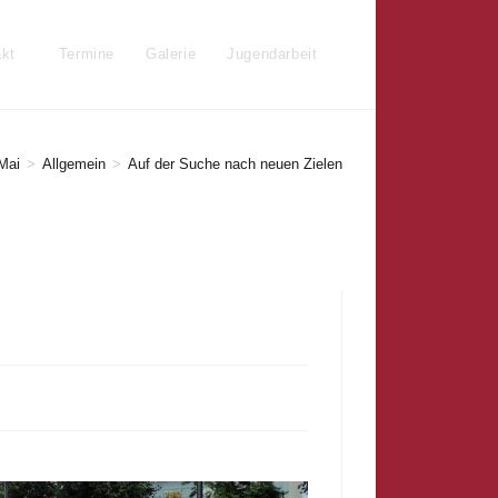
kt
Termine
Galerie
Jugendarbeit
Website-
Suche
Mai
>
Allgemein
>
Auf der Suche nach neuen Zielen
umschalten