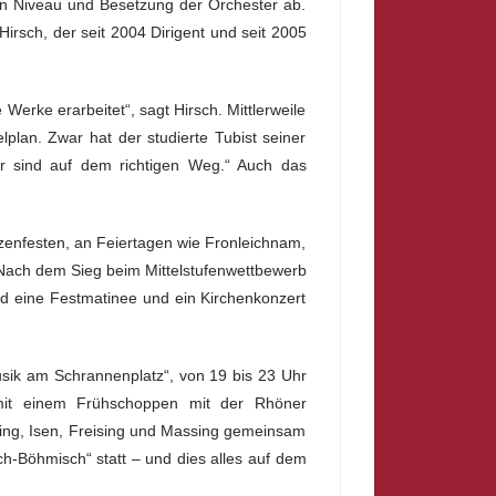
von Niveau und Besetzung der Orchester ab.
Hirsch, der seit 2004 Dirigent und seit 2005
erke erarbeitet“, sagt Hirsch. Mittlerweile
plan. Zwar hat der studierte Tubist seiner
ir sind auf dem richtigen Weg.“ Auch das
tzenfesten, an Feiertagen wie Fronleichnam,
 Nach dem Sieg beim Mittelstufenwettbewerb
d eine Festmatinee und ein Kirchenkonzert
sik am Schrannenplatz“, von 19 bis 23 Uhr
 mit einem Frühschoppen mit der Rhöner
sing, Isen, Freising und Massing gemeinsam
h-Böhmisch“ statt – und dies alles auf dem