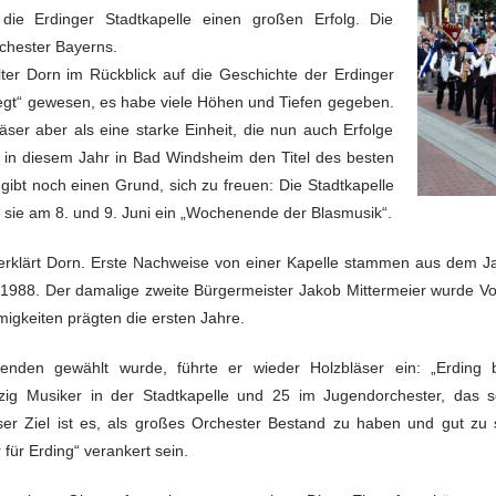
 die Erdinger Stadtkapelle einen großen Erfolg. Die
rchester Bayerns.
ter Dorn im Rückblick auf die Geschichte der Erdinger
ewegt“ gewesen, es habe viele Höhen und Tiefen gegeben.
äser aber als eine starke Einheit, die nun auch Erfolge
h in diesem Jahr in Bad Windsheim den Titel des besten
 gibt noch einen Grund, sich zu freuen: Die Stadtkapelle
et sie am 8. und 9. Juni ein „Wochenende der Blasmusik“.
, erklärt Dorn. Erste Nachweise von einer Kapelle stammen aus dem J
1988. Der damalige zweite Bürgermeister Jakob Mittermeier wurde Vor
gkeiten prägten die ersten Jahre.
nden gewählt wurde, führte er wieder Holzbläser ein: „Erding br
ünfzig Musiker in der Stadtkapelle und 25 im Jugendorchester, das s
ser Ziel ist es, als großes Orchester Bestand zu haben und gut zu s
für Erding“ verankert sein.