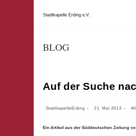
Zum
Inhalt
Stadtkapelle Erding e.V.
springen
BLOG
Auf der Suche nac
Beitrags-
Beitrag
Bei
StadtkapelleErding
21. Mai 2013
Al
Autor:
veröffentlicht:
Kat
Ein Artikel aus der Süddeutschen Zeitung vo