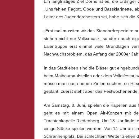
Ein langfristiges Ziel Dorns ist es, die Erdin
„Uns fehlen Fagott, Oboe und Bassklarinette, abe
Leiter des Jugendorchesters sei, habe sich die Ka
„Erst mal mussten wir das Standardrepertoire au
stehen nicht nur Volksmusik, sondern auch eig
Laientruppe erst einmal viele Grundlagen ver
Nachwuchsproblem, das Anfang der 2000er Jahre
In das Stadtleben sind die Bläser gut eingebun
beim Maibaumaufstellen oder dem Volksfestausz
müsse man nach neuen Zielen suchen, so Hirsc
geplant; zuerst steht aber das Festwochenende 
Am Samstag, 8. Juni, spielen die Kapellen aus
geht es mit einem Open Air-Konzert mit de
Trachtenkapelle Riedenberg. Um 13 Uhr findet 
einige Stücke spielen werden. Von 14 Uhr an f
Schrannenplatz. Bei schlechtem Wetter ziehen di