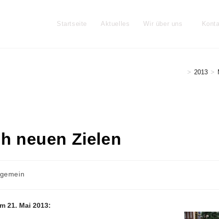
Startseite
Aktuelles
Wir über uns
Konta
>
2013
>
h neuen Zielen
trags-
lgemein
egorie:
m 21. Mai 2013: