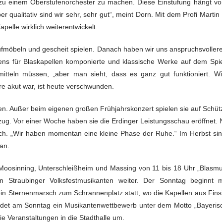
ger zu einem Oberstufenorchester zu machen. Diese Einstufung hängt 
r qualitativ sind wir sehr, sehr gut“, meint Dorn. Mit dem Profi Martin 
pelle wirklich weiterentwickelt.
fmöbeln und gescheit spielen. Danach haben wir uns anspruchsvollere W
ens für Blaskapellen komponierte und klassische Werke auf dem Spiel
mitteln müssen, „aber man sieht, dass es ganz gut funktioniert. W
 akut war, ist heute verschwunden.
den. Außer beim eigenen großen Frühjahrskonzert spielen sie auf Schü
ug. Vor einer Woche haben sie die Erdinger Leistungsschau eröffnet.
h. „Wir haben momentan eine kleine Phase der Ruhe.“ Im Herbst sin
an.
 Moosinning, Unterschleißheim und Massing von 11 bis 18 Uhr „Blasmu
n Straubinger Volksfestmusikanten weiter. Der Sonntag beginnt
ein Sternenmarsch zum Schrannenplatz statt, wo die Kapellen aus Fin
indet am Sonntag ein Musikantenwettbewerb unter dem Motto „Bayerisc
e Veranstaltungen in die Stadthalle um.