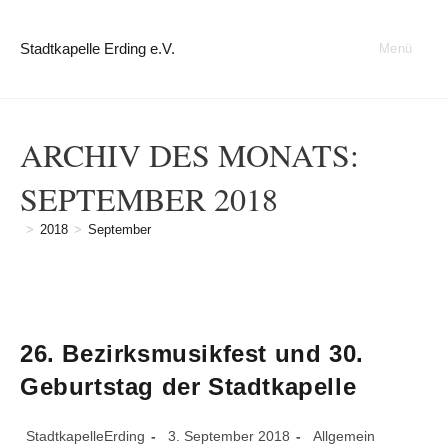
Zum
Inhalt
Stadtkapelle Erding e.V.
Menü
springen
ARCHIV DES MONATS:
SEPTEMBER 2018
>
2018
>
September
26. Bezirksmusikfest und 30.
Geburtstag der Stadtkapelle
Beitrags-
Beitrag
Beitrags-
StadtkapelleErding
3. September 2018
Allgemein