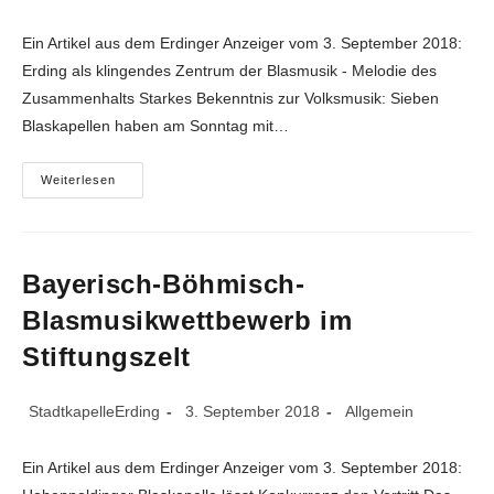
Autor:
veröffentlicht:
Kategorie:
Ein Artikel aus dem Erdinger Anzeiger vom 3. September 2018:
Erding als klingendes Zentrum der Blasmusik - Melodie des
Zusammenhalts Starkes Bekenntnis zur Volksmusik: Sieben
Blaskapellen haben am Sonntag mit…
26.
Weiterlesen
Bezirksmusikfest
Und
30.
Geburtstag
Der
Stadtkapelle
Bayerisch-Böhmisch-
Blasmusikwettbewerb im
Stiftungszelt
Beitrags-
Beitrag
Beitrags-
StadtkapelleErding
3. September 2018
Allgemein
Autor:
veröffentlicht:
Kategorie:
Ein Artikel aus dem Erdinger Anzeiger vom 3. September 2018: