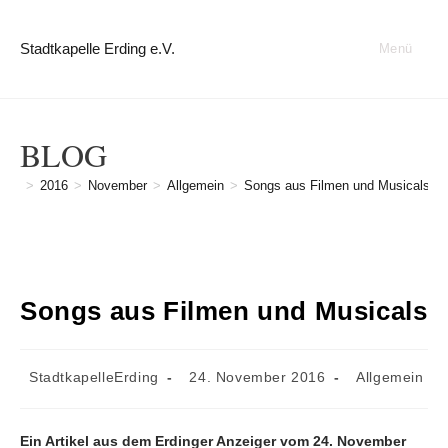
Zum
Inhalt
Stadtkapelle Erding e.V.
Menü
springen
BLOG
>
2016
>
November
>
Allgemein
>
Songs aus Filmen und Musicals
Songs aus Filmen und Musicals
Beitrags-
Beitrag
Beitrags-
StadtkapelleErding
24. November 2016
Allgemein
Autor:
veröffentlicht:
Kategorie:
Ein Artikel aus dem Erdinger Anzeiger vom 24. November