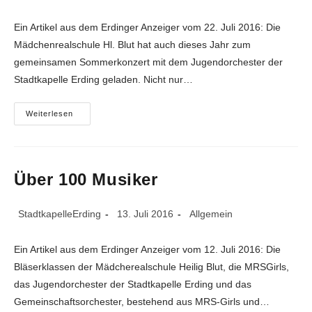
Autor:
veröffentlicht:
Kategorie:
Ein Artikel aus dem Erdinger Anzeiger vom 22. Juli 2016: Die
Mädchenrealschule Hl. Blut hat auch dieses Jahr zum
gemeinsamen Sommerkonzert mit dem Jugendorchester der
Stadtkapelle Erding geladen. Nicht nur…
60
Weiterlesen
Bläser
Spielen
Beatles-
Evergreens
Über 100 Musiker
Beitrags-
Beitrag
Beitrags-
StadtkapelleErding
13. Juli 2016
Allgemein
Autor:
veröffentlicht:
Kategorie:
Ein Artikel aus dem Erdinger Anzeiger vom 12. Juli 2016: Die
Bläserklassen der Mädcherealschule Heilig Blut, die MRSGirls,
das Jugendorchester der Stadtkapelle Erding und das
Gemeinschaftsorchester, bestehend aus MRS-Girls und…