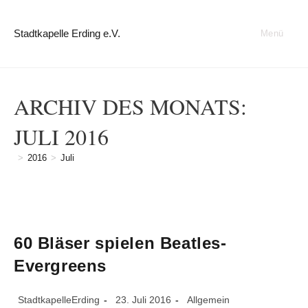
Zum
Inhalt
Stadtkapelle Erding e.V.
Menü
springen
ARCHIV DES MONATS:
JULI 2016
>
2016
>
Juli
60 Bläser spielen Beatles-
Evergreens
Beitrags-
Beitrag
Beitrags-
StadtkapelleErding
23. Juli 2016
Allgemein