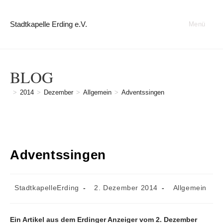
Zum
Inhalt
Stadtkapelle Erding e.V.
Menü
springen
BLOG
>
2014
>
Dezember
>
Allgemein
>
Adventssingen
Adventssingen
Beitrags-
Beitrag
Beitrags-
StadtkapelleErding
2. Dezember 2014
Allgemein
Autor:
veröffentlicht:
Kategorie:
Ein Artikel aus dem Erdinger Anzeiger vom 2. Dezember