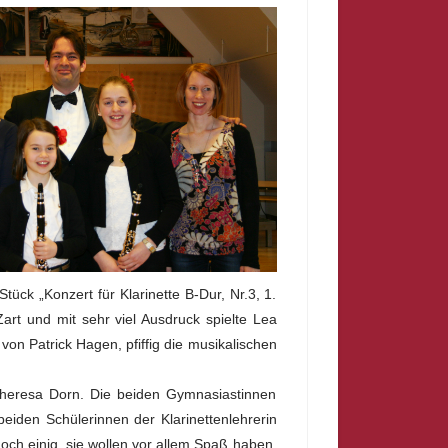
ück „Konzert für Klarinette B-Dur, Nr.3, 1.
Zart und mit sehr viel Ausdruck spielte Lea
on Patrick Hagen, pfiffig die musikalischen
 Theresa Dorn. Die beiden Gymnasiastinnen
eiden Schülerinnen der Klarinettenlehrerin
ch einig, sie wollen vor allem Spaß haben.