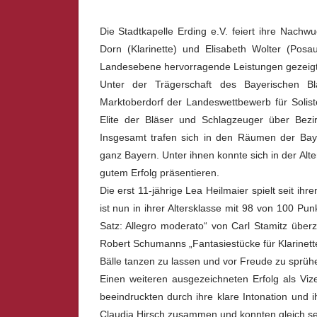
Die Stadtkapelle Erding e.V. feiert ihre Nachw
Dorn (Klarinette) und Elisabeth Wolter (Pos
Landesebene hervorragende Leistungen gezeig
Unter der Trägerschaft des Bayerischen 
Marktoberdorf der Landeswettbewerb für Solist
Elite der Bläser und Schlagzeuger über Bezirk
Insgesamt trafen sich in den Räumen der Ba
ganz Bayern. Unter ihnen konnte sich in der Alte
gutem Erfolg präsentieren.
Die erst 11-jährige Lea Heilmaier spielt seit ih
ist nun in ihrer Altersklasse mit 98 von 100 Pu
Satz: Allegro moderato“ von Carl Stamitz überze
Robert Schumanns „Fantasiestücke für Klarinette
Bälle tanzen zu lassen und vor Freude zu sprühe
Einen weiteren ausgezeichneten Erfolg als Vi
beeindruckten durch ihre klare Intonation und 
Claudia Hirsch zusammen und konnten gleich seh