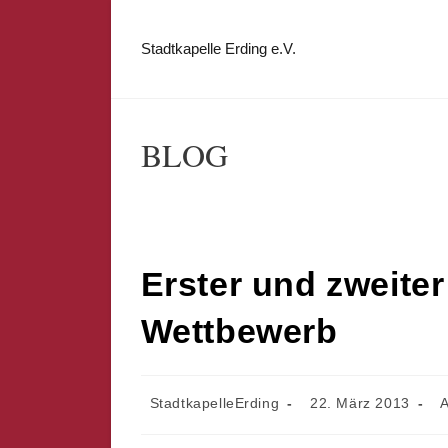
Zum
Inhalt
Stadtkapelle Erding e.V.
springen
BLOG
Erster und zweite
Wettbewerb
Beitrags-
Beitrag
Be
StadtkapelleErding
22. März 2013
A
Autor:
veröffentlicht:
Ka