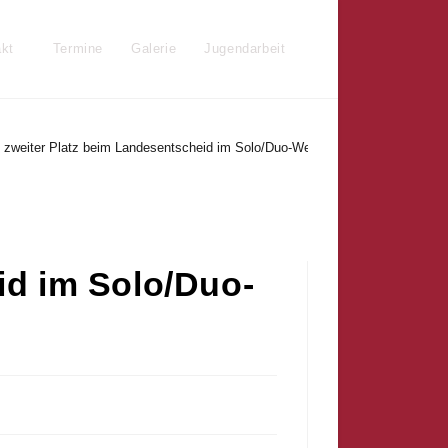
kt
Termine
Galerie
Jugendarbeit
Website-
Suche
d zweiter Platz beim Landesentscheid im Solo/Duo-Wettbewerb
umschalten
id im Solo/Duo-