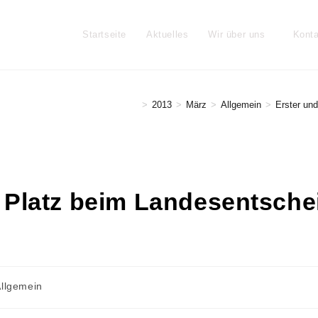
Startseite
Aktuelles
Wir über uns
Konta
>
2013
>
März
>
Allgemein
>
Erster un
r Platz beim Landesentsche
itrags-
llgemein
tegorie: