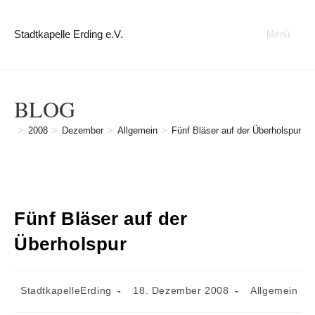
Zum
Inhalt
Stadtkapelle Erding e.V.
Menü
springen
BLOG
>
2008
>
Dezember
>
Allgemein
>
Fünf Bläser auf der Überholspur
Fünf Bläser auf der
Überholspur
Beitrags-
Beitrag
Beitrags-
StadtkapelleErding
18. Dezember 2008
Allgemein
Autor:
veröffentlicht:
Kategorie: