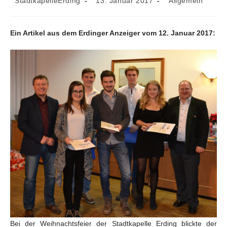
StadtkapelleErding
13. Januar 2017
Allgemein
Autor:
veröffentlicht:
Kategorie:
Ein Artikel aus dem Erdinger Anzeiger vom 12. Januar 2017:
Bei der Weihnachtsfeier der Stadtkapelle Erding blickte der