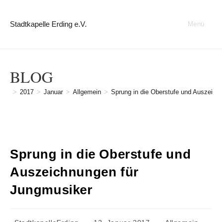
Zum
Inhalt
Stadtkapelle Erding e.V.
Menü
springen
BLOG
>
2017
>
Januar
>
Allgemein
>
Sprung in die Oberstufe und Auszeich
Sprung in die Oberstufe und
Auszeichnungen für
Jungmusiker
Beitrags-
Beitrag
Beitrags-